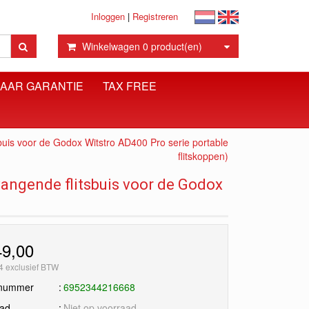
Inloggen
|
Registreren
Winkelwagen
0
product(en)
JAAR GARANTIE
TAX FREE
is voor de Godox Witstro AD400 Pro serie portable
flitskoppen)
angende flitsbuis voor de Godox
49,00
4 exclusief BTW
lnummer
6952344216668
aad
Niet op voorraad