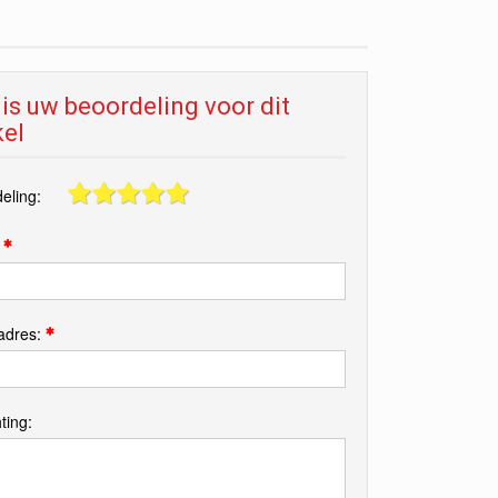
is uw beoordeling voor dit
kel
eling:
:
adres:
ting: