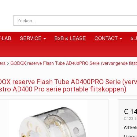
-LAB
SERVICE
B2B & LEASE
CONTACT
5 
ers
>
GODOX reserve Flash Tube AD400PRO Serie (vervangende flitsbu
OX reserve Flash Tube AD400PRO Serie (verv
stro AD400 Pro serie portable flitskoppen)
€ 1
€ 123,1
Artike
Voorr