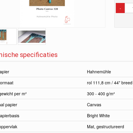
-
ische specificaties
apier
Hahnemühle
formaat
rol 111,8 cm / 44" breed
gewicht per m²
300 - 400 g/m²
al papier
Canvas
apierbasis
Bright White
oppervlak
Mat, gestructureerd