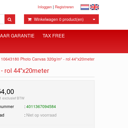
Inloggen
|
Registreren
Winkelwagen
0
product(en)
JAAR GARANTIE
TAX FREE
643180 Photo Canvas 320g/m² - rol 44"x20meter
 rol 44"x20meter
54,00
1 exclusief BTW
lnummer
4011367094584
aad
Niet op voorraad