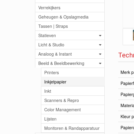
Verrekijkers
Geheugen & Opslagmedia
Tassen | Straps
Statieven
Licht & Studio
Analoog & Instant
Techn
Beeld & Beeldbewerking
Merk p
Printers
Inkjetpapier
Papier
Inkt
Papier
Scanners & Repro
Materia
Color Management
Kleur p
Lijsten
Papier
Monitoren & Randapparatuur