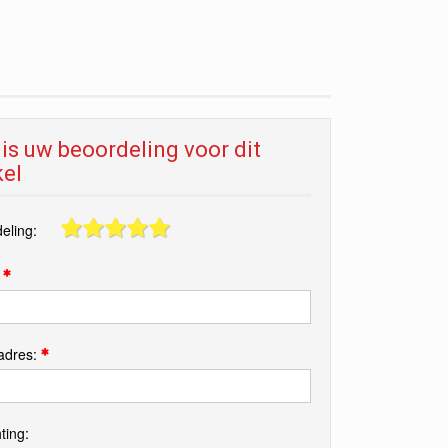
is uw beoordeling voor dit
kel
eling:
:
adres:
ting: