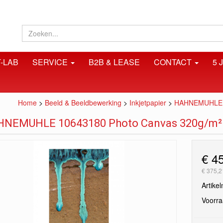
-LAB
SERVICE
B2B & LEASE
CONTACT
5 
Home
>
Beeld & Beeldbewerking
>
Inkjetpapier
>
HAHNEMUHLE 10
NEMUHLE 10643180 Photo Canvas 320g/m² -
€ 4
€ 375,2
Artike
Voorr